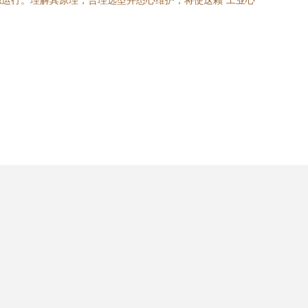
运行。理解其原理，合理选型并悉心维护，将使这颗“工业心