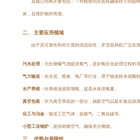
其核心结构主要包括：一对精密同步齿轮确保转子间始
体，且维护相对简便。
二、 主要应用领域
由于其可靠性和对介质的强适应性，罗茨鼓风机广泛应
污水处理
：为生物曝气池提供氧气，是好氧生化处理过程的
气力输送
：在水泥、粮食、电厂等行业，用于输送粉末或颗
水产养殖
：向养殖池底部增氧，提高水体溶氧量。
真空包装
：作为真空系统的一部分，抽取空气以延长食品保
化工与冶金
：输送工艺气体，如煤气、二氧化碳等。
小型工业锅炉
：提供助燃空气，确保充分燃烧。
三、 优势与局限性