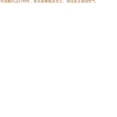
种非接触式运行特性，使其能够输送含尘、潮湿甚至腐蚀性气