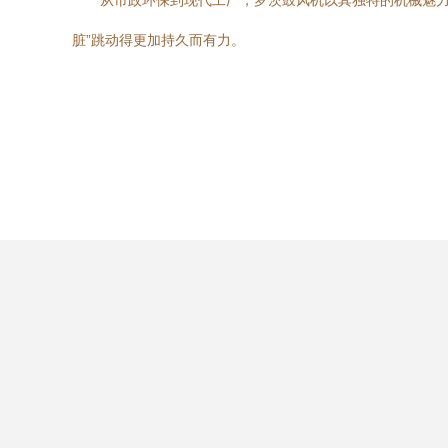
从市政环保到现代工厂，罗茨鼓风机以其独特的机械魅力
脏”跳动得更加持久而有力。