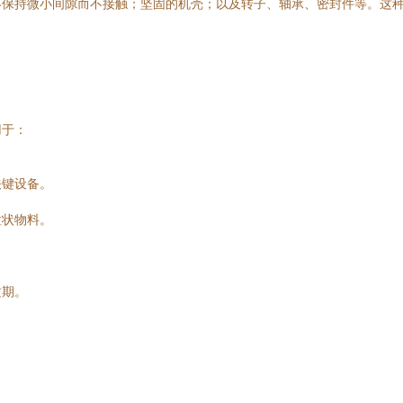
终保持微小间隙而不接触；坚固的机壳；以及转子、轴承、密封件等。这
用于：
关键设备。
粒状物料。
质期。