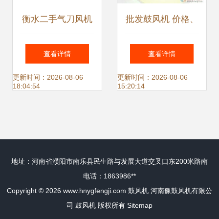
衡水二手气刀风机
批发鼓风机 价格、
高效选配指南 聚焦
厂家与选购指南 |
查看详情
查看详情
章丘荣波鼓风机货
世界工厂网产品信
更新时间：2026-08-06
更新时间：2026-08-06
18:04:54
15:20:14
源与价格优势
息库
地址：河南省濮阳市南乐县民生路与发展大道交叉口东200米路南
电话：1863986**
Copyright © 2026
www.hnygfengji.com
鼓风机
河南豫鼓风机有限公
司
鼓风机
版权所有
Sitemap